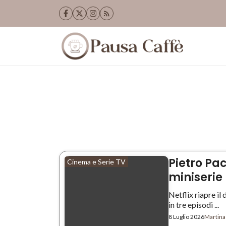
Vai
al
contenuto
Pietro Pac
Cinema e Serie TV
miniserie 
Netflix riapre il
in tre episodi ...
8 Luglio 2026
Martina