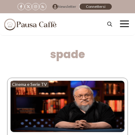
Vai
Newsletter
Connettersi
al
contenuto
spade
Cinema e Serie TV