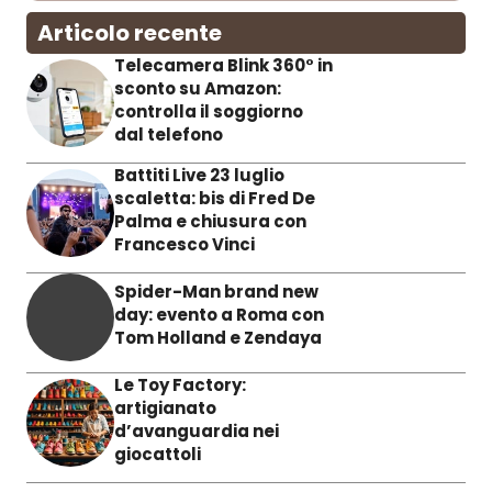
Articolo recente
Telecamera Blink 360° in
sconto su Amazon:
controlla il soggiorno
dal telefono
Battiti Live 23 luglio
scaletta: bis di Fred De
Palma e chiusura con
Francesco Vinci
Spider-Man brand new
day: evento a Roma con
Tom Holland e Zendaya
Le Toy Factory:
artigianato
d’avanguardia nei
giocattoli