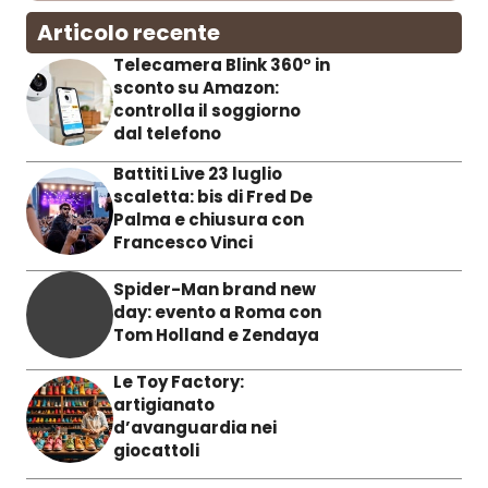
Articolo recente
Telecamera Blink 360° in
sconto su Amazon:
controlla il soggiorno
dal telefono
Battiti Live 23 luglio
scaletta: bis di Fred De
Palma e chiusura con
Francesco Vinci
Spider-Man brand new
day: evento a Roma con
Tom Holland e Zendaya
Le Toy Factory:
artigianato
d’avanguardia nei
giocattoli