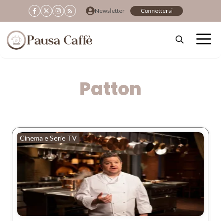
Vai
Newsletter
Connettersi
al
contenuto
Patton
Cinema e Serie TV