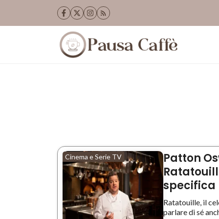
Vai
al
contenuto
Patton Os
Cinema e Serie TV
Ratatouil
specifica
Ratatouille, il c
parlare di sé anche