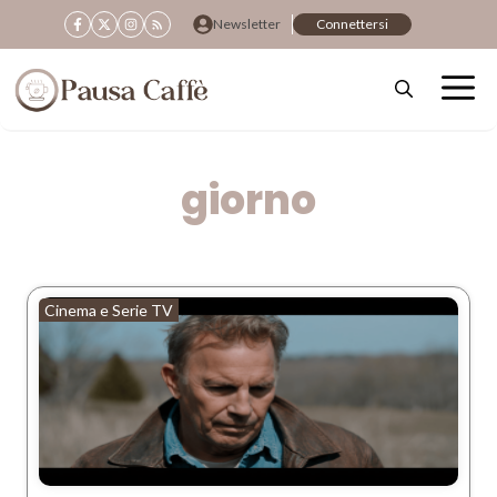
Vai
Newsletter
Connettersi
al
contenuto
giorno
Cinema e Serie TV