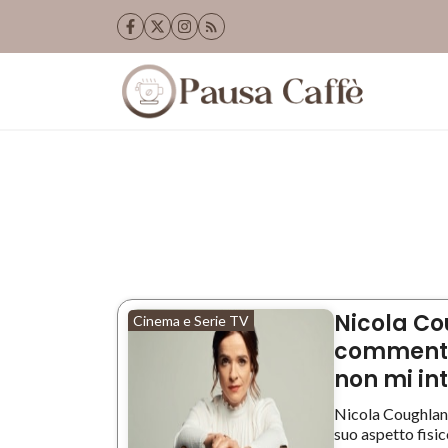
Vai
al
contenuto
Nicola Co
Cinema e Serie TV
commentat
non mi in
Nicola Coughlan 
suo aspetto fisico