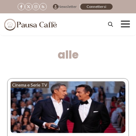
Vai
Newsletter
Connettersi
al
contenuto
alle
Cinema e Serie TV