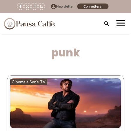
Vai
Newsletter
Connettersi
al
contenuto
punk
Cinema e Serie TV