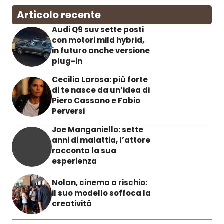
Articolo recente
Audi Q9 suv sette posti
con motori mild hybrid,
in futuro anche versione
plug-in
Cecilia Larosa: più forte
di te nasce da un’idea di
Piero Cassano e Fabio
Perversi
Joe Manganiello: sette
anni di malattia, l’attore
racconta la sua
esperienza
Nolan, cinema a rischio:
il suo modello soffoca la
creatività