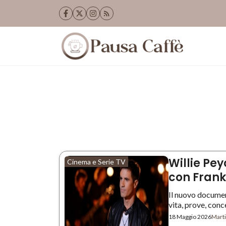
Vai
al
contenuto
Willie Pey
Cinema e Serie TV
con Frank 
Il nuovo documen
vita, prove, concer
18 Maggio 2026
Marti