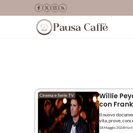
Vai
al
contenuto
Willie Pey
Cinema e Serie TV
con Frank 
Il nuovo documen
vita, prove, concer
18 Maggio 2026
Marti