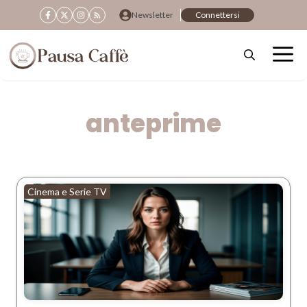
Vai
Newsletter
Connettersi
al
contenuto
anteprime
Cinema e Serie TV