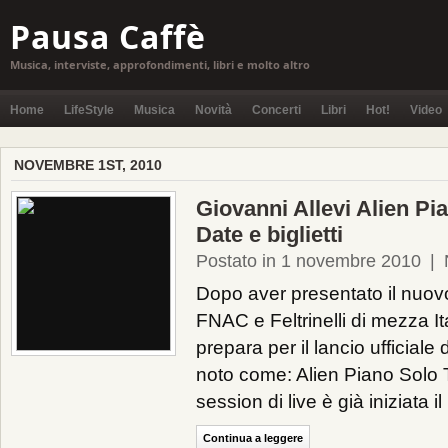
Pausa Caffè
Musica, interviste, approfondimenti, libri e molto altro
Home
LifeStyle
Musica
Novità
Concerti
Libri
Hot!
Video
NOVEMBRE 1ST, 2010
Giovanni Allevi Alien Pi
Date e biglietti
Postato in 1 novembre 2010
|
Dopo aver presentato il nuov
FNAC e Feltrinelli di mezza Ita
prepara per il lancio ufficiale
noto come: Alien Piano Solo T
session di live è già iniziata i
Continua a leggere