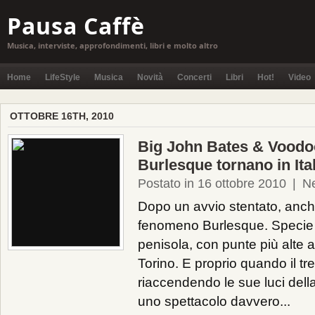
Pausa Caffè
Musica, interviste, approfondimenti, libri e molto altro
Home
LifeStyle
Musica
Novità
Concerti
Libri
Hot!
Video
OTTOBRE 16TH, 2010
Big John Bates & Voodoo
Burlesque tornano in Ital
Postato in 16 ottobre 2010
|
N
Dopo un avvio stentato, anche i
fenomeno Burlesque. Specie ne
penisola, con punte più alte
Torino. E proprio quando il t
riaccendendo le sue luci della 
uno spettacolo davvero...