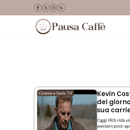
Vai
al
contenuto
Kevin Cos
Cinema e Serie TV
del giorno
sua carri
Oggi IRIS ridà vi
western post-apoc