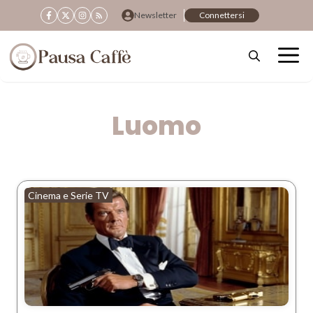
Vai
Newsletter
Connettersi
al
contenuto
Luomo
Cinema e Serie TV