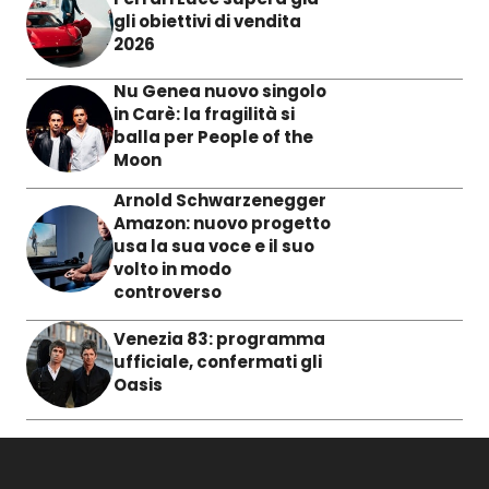
gli obiettivi di vendita
2026
Nu Genea nuovo singolo
in Carè: la fragilità si
balla per People of the
Moon
Arnold Schwarzenegger
Amazon: nuovo progetto
usa la sua voce e il suo
volto in modo
controverso
Venezia 83: programma
ufficiale, confermati gli
Oasis