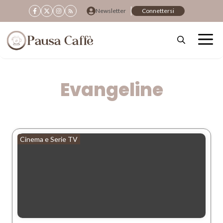
Vai
Newsletter
Connettersi
al
contenuto
Evangeline
Cinema e Serie TV