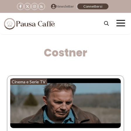
Vai
Newsletter
Connettersi
al
contenuto
Costner
Cinema e Serie TV