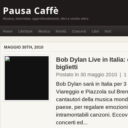
Pausa Caffè
Musica, interviste, approfondimenti, libri e molto altro
Home
LifeStyle
Musica
Novità
Concerti
Libri
Hot!
MAGGIO 30TH, 2010
Bob Dylan Live in Italia:
biglietti
Postato in 30 maggio 2010
|
1
Bob Dylan sarà in Italia per 3
Viareggio e Piazzola sul Bren
cantautori della musica mond
paese, per regalare emozioni
intramontabili canzoni. Eccovi
concerti ed...