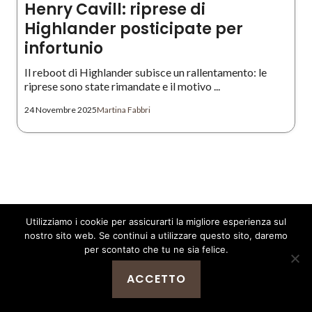
Henry Cavill: riprese di
Highlander posticipate per
infortunio
Il reboot di Highlander subisce un rallentamento: le
riprese sono state rimandate e il motivo ...
24 Novembre 2025
Martina Fabbri
Utilizziamo i cookie per assicurarti la migliore esperienza sul
nostro sito web. Se continui a utilizzare questo sito, daremo
per scontato che tu ne sia felice.
Iscriviti alla nostra
newsletter
ACCETTO