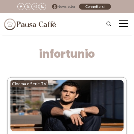
Vai
Newsletter
Connettersi
al
contenuto
infortunio
Cinema e Serie TV